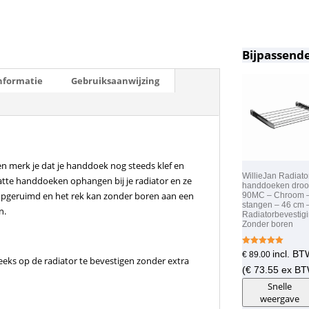
Bijpassende
nformatie
Gebruiksaanwijzing
en merk je dat je handdoek nog steeds klef en
WillieJan Radiato
e natte handdoeken ophangen bij je radiator en ze
handdoeken droo
 opgeruimd en het rek kan zonder boren aan een
90MC – Chroom –
stangen – 46 cm 
n.
Radiatorbevestig
Zonder boren
Gewaardeer
incl. B
€
89.00
eks op de radiator te bevestigen zonder extra
d
5.00
(
€
73.55
ex BT
uit 5
Snelle
weergave