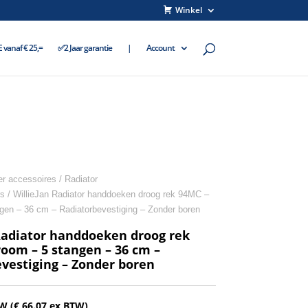
Winkel
vanaf € 25,=
✅2 Jaar garantie
|
Account
r accessoires
/
Radiator
s
/ WillieJan Radiator handdoeken droog rek 94MC –
gen – 36 cm – Radiatorbevestiging – Zonder boren
Radiator handdoeken droog rek
oom – 5 stangen – 36 cm –
vestiging – Zonder boren
TW (
€
66.07
ex BTW)