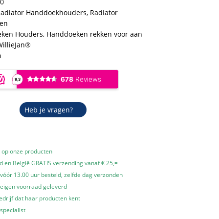
0
adiator Handdoekhouders
,
Radiator
en
ken Houders
,
Handdoeken rekken voor aan
illieJan®
n
ging
Heb je vragen?
e op onze producten
 en België GRATIS verzending vanaf € 25,=
óór 13.00 uur besteld, zelfde dag verzonden
 eigen voorraad geleverd
edrijf dat haar producten kent
specialist