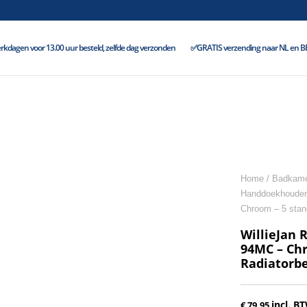
kdagen voor 13.00 uur besteld, zelfde dag verzonden
✅GRATIS verzending naar NL en BE 
Home
/
Badkame
Handdoekhouder
Chroom – 5 stan
WillieJan 
94MC – Chr
Radiatorbe
incl. B
€
79.95