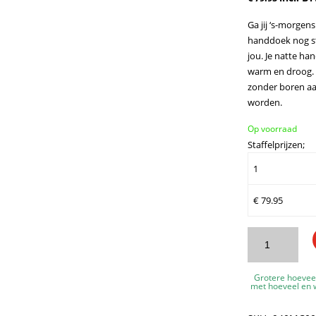
Ga jij ‘s-morgen
handdoek nog ste
jou. Je natte ha
warm en droog. 
zonder boren aa
worden.
Op voorraad
Staffelprijzen;
1
€
79.95
WillieJan
Radiator
handdoeken
Grotere hoevee
droog
met hoeveel en w
rek
94MC