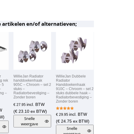
 artikelen en/of alternatieven;
r
WillieJan Radiator
WillieJan Dubbele
g rek
handdoekenhaak
Radiator
 5
905C – Chroom – set 2
Handdoekenhaak
–
stuks –
910C – Chroom – set 2
ing –
Radiatorbevestiging –
stuks dubbele haak –
Zonder boren
Radiatorbevestiging –
Zonder boren
incl. BTW
€
27.95
TW
(
€
23.10
ex BTW)
Gewaardeer
incl. BTW
€
29.95
W)
d
Snelle
5.00
(
€
24.75
ex BTW)
weergave
uit 5
Snelle
weergave