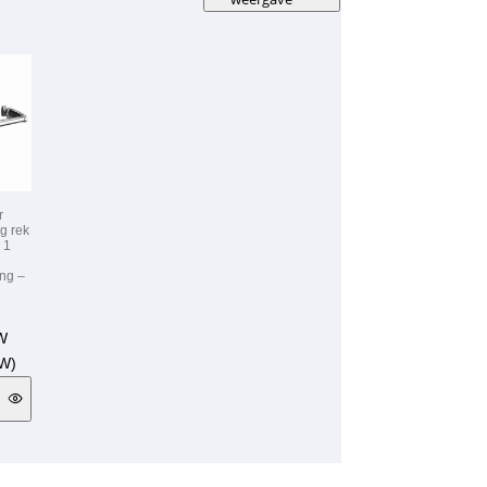
r
g rek
 1
ing –
TW
W)