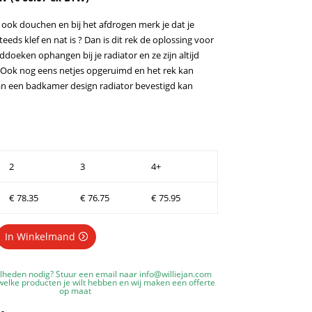
s ook douchen en bij het afdrogen merk je dat je
eds klef en nat is ? Dan is dit rek de oplossing voor
nddoeken ophangen bij je radiator en ze zijn altijd
Ook nog eens netjes opgeruimd en het rek kan
n een badkamer design radiator bevestigd kan
2
3
4+
€
78.35
€
76.75
€
75.95
In Winkelmand
lheden nodig? Stuur een email naar
info@williejan.com
elke producten je wilt hebben en wij maken een offerte
op maat