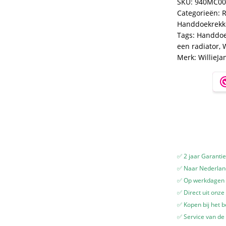
SKU:
940MC00
-
Categorieën:
R
Chroom
Handdoekrekk
-
Tags:
Handdoe
5
een radiator
,
W
stangen
Merk:
WillieJa
-
36
cm
-
Radiatorbevesti
-
Zonder
boren
aantal
✅ 2 jaar Garanti
✅ Naar Nederland
✅ Op werkdagen v
✅ Direct uit onze
✅ Kopen bij het b
✅ Service van de 