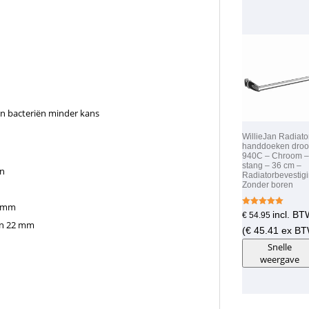
gen bacteriën minder kans
WillieJan Radiato
handdoeken droo
940C – Chroom –
stang – 36 cm –
jn
Radiatorbevestig
Zonder boren
8 mm
Gewaardeer
incl. B
€
54.95
d
 en 22 mm
5.00
(
€
45.41
ex BT
uit 5
Snelle
weergave