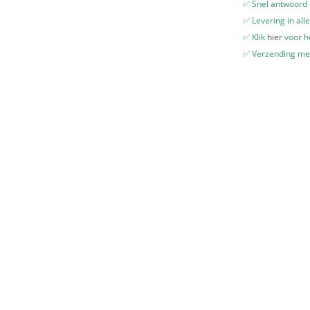
✅ Snel antwoord
✅ Levering in all
✅ Klik
hier
voor he
✅ Verzending me