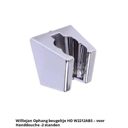
WillieJan Ophang beugeltje HD W2212ABS – voor
Handdouche -2 standen