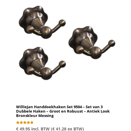
WillieJan Handdoekhaken Set 9504 – Set van 3
Dubbele Haken – Groot en Robuust – Antiek Look
Bronskleur Messing
Gewaardeer
€
49.95
incl. BTW (
€
41.28
ex BTW)
d