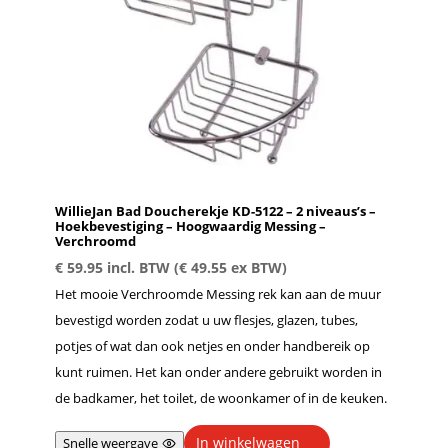
WillieJan Bad Doucherekje KD-5122 – 2 niveaus’s –
Hoekbevestiging – Hoogwaardig Messing –
Verchroomd
€
59.95
incl. BTW (
€
49.55
ex BTW)
Het mooie Verchroomde Messing rek kan aan de muur
bevestigd worden zodat u uw flesjes, glazen, tubes,
potjes of wat dan ook netjes en onder handbereik op
kunt ruimen. Het kan onder andere gebruikt worden in
de badkamer, het toilet, de woonkamer of in de keuken.
In winkelwagen
Snelle weergave