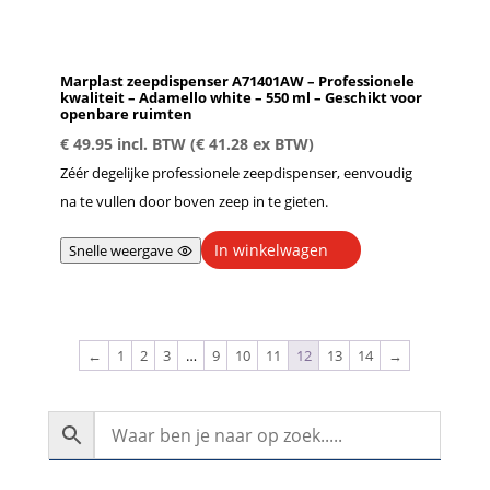
Marplast zeepdispenser A71401AW – Professionele
kwaliteit – Adamello white – 550 ml – Geschikt voor
openbare ruimten
€
49.95
incl. BTW (
€
41.28
ex BTW)
Zéér degelijke professionele zeepdispenser, eenvoudig
na te vullen door boven zeep in te gieten.
In winkelwagen
Snelle weergave
←
1
2
3
…
9
10
11
12
13
14
→