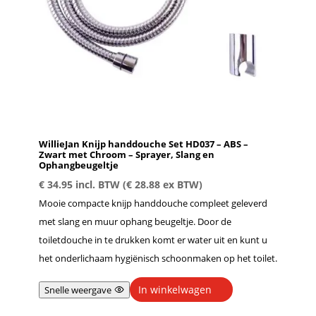
WillieJan Knijp handdouche Set HD037 – ABS –
Zwart met Chroom – Sprayer, Slang en
Ophangbeugeltje
€
34.95
incl. BTW (
€
28.88
ex BTW)
Mooie compacte knijp handdouche compleet geleverd
met slang en muur ophang beugeltje. Door de
toiletdouche in te drukken komt er water uit en kunt u
het onderlichaam hygiënisch schoonmaken op het toilet.
In winkelwagen
Snelle weergave