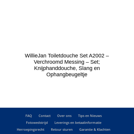
WillieJan Toiletdouche Set A2002 –
Verchroomd Messing – Set;
Knijphanddouche, Slang en
Ophangbeugeltje
FAQ
Contact
Over ons
Tips en Nieuws
Fotowedstrijd
Leverings en betaalinformatie
Herroepingsrecht
Retour sturen
Garantie & Klachten