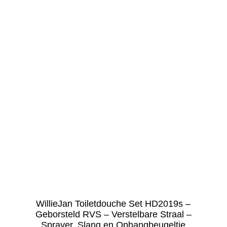
WillieJan Toiletdouche Set
A101 – Verchroomd ABS – Set;
Knijpdouche, Slang en
Ophangbeugeltje
€
34.95
incl. BTW (
€
28.88
ex BTW)
Snelle weergave
WillieJan Toiletdouche Set HD2019s –
Geborsteld RVS – Verstelbare Straal –
Sprayer, Slang en Ophangbeugeltje