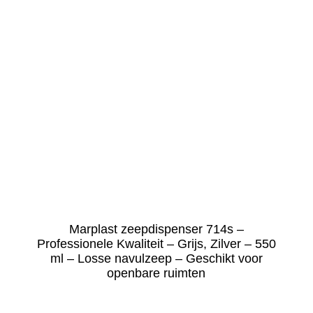
– 900 ml – Geschikt voor
openbare ruimten
€
37.95
incl. BTW (
€
31.36
ex BTW)
Snelle weergave
Marplast zeepdispenser 714s –
Professionele Kwaliteit – Grijs, Zilver – 550
ml – Losse navulzeep – Geschikt voor
openbare ruimten