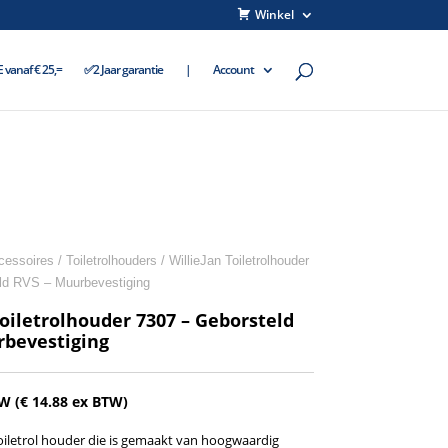
Winkel
vanaf € 25,=
✅2 Jaar garantie
|
Account
ccessoires
/
Toiletrolhouders
/ WillieJan Toiletrolhouder
ld RVS – Muurbevestiging
Toiletrolhouder 7307 – Geborsteld
rbevestiging
TW (
€
14.88
ex BTW)
oiletrol houder die is gemaakt van hoogwaardig