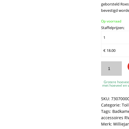
geborsteld Roest
bevestigd worde
Op voorraad
Staffelprijzen;
1
€
18.00
WillieJan
Toiletrolhouder
7307
Grotere hoevee
-
met hoeveel en w
Geborsteld
RVS
SKU:
7307000
-
Categorie:
Toi
Muurbevestigin
Tags:
Badkame
aantal
accessoires R
Merk:
WillieJa