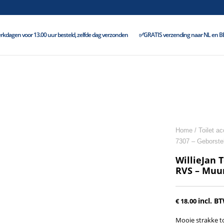
kdagen voor 13.00 uur besteld, zelfde dag verzonden
✅GRATIS verzending naar NL en BE 
Home
/
Toilet a
7307 – Geborste
WillieJan 
RVS – Muu
incl. B
€
18.00
Mooie strakke t