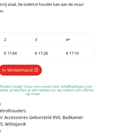
vrij staal. De toiletrol houder kan aan de muur
n.
2
3
4+
€
17.64
€
17.28
€
17.10
In Winkelmand
lheden nodig? Stuur een email naar
info@williejan.com
elke producten je wilt hebben en wij maken een offerte
op maat
0
letrolhouders
g
r Accessoires Geborsteld RVS
,
Badkamer
VS
,
WillieJan®
n