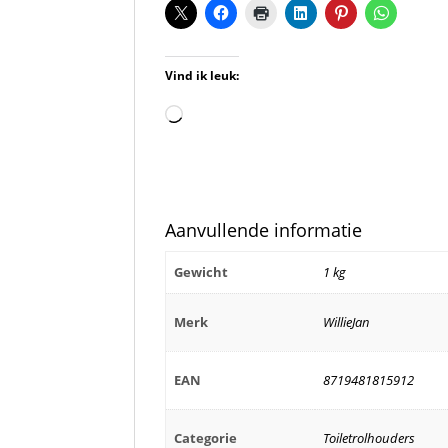
Vind ik leuk:
Aan
het
laden...
Aanvullende informatie
Gewicht
1 kg
Merk
WillieJan
EAN
8719481815912
Categorie
Toiletrolhouders