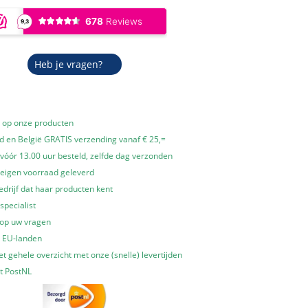
Heb je vragen?
e op onze producten
 en België GRATIS verzending vanaf € 25,=
óór 13.00 uur besteld, zelfde dag verzonden
 eigen voorraad geleverd
edrijf dat haar producten kent
specialist
 op uw vragen
e EU-landen
t gehele overzicht met onze (snelle) levertijden
t PostNL