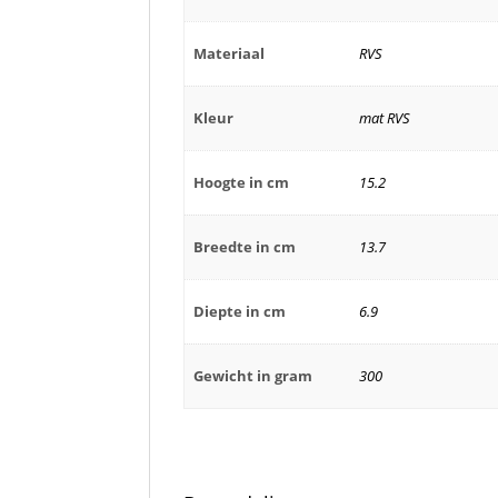
Materiaal
RVS
Kleur
mat RVS
Hoogte in cm
15.2
Breedte in cm
13.7
Diepte in cm
6.9
Gewicht in gram
300