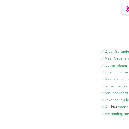
✅ 2 jaar Garanti
✅ Naar Nederland
✅ Op werkdagen v
✅ Direct uit onze
✅ Kopen bij het b
✅ Service van de 
✅ Snel antwoord
✅ Levering in all
✅ Klik
hier
voor he
✅ Verzending me