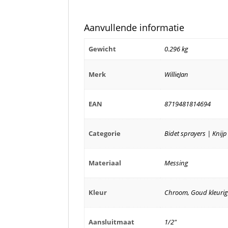
Aanvullende informatie
Gewicht
0.296 kg
Merk
WillieJan
EAN
8719481814694
Categorie
Bidet sprayers | Kni
Materiaal
Messing
Kleur
Chroom, Goud kleuri
Aansluitmaat
1/2"