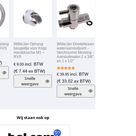
slang
WillieJan Ophang
WillieJan Omstelkraan
 RVS
beugeltje voor Knijp
wateraansluitpunt –
Handdouche M1 –
Verchroomd Messing –
RVS
Aansluitmaten 2 x 3/8”
en 1 x 1/2″
)
incl. BTW
€
9.00
(
€
7.44
ex BTW)
Gewaardeer
incl. BTW
€
39.95
d
Snelle
5.00
(
€
33.02
ex BTW)
weergave
uit 5
Snelle
weergave
Wij staan ook op