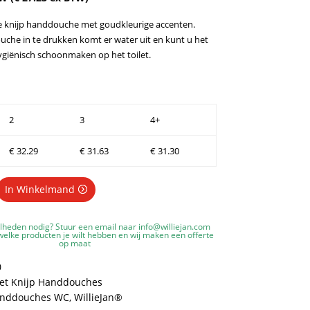
 knijp handdouche met goudkleurige accenten.
uche in te drukken komt er water uit en kunt u het
giënisch schoonmaken op het toilet.
2
3
4+
€
32.29
€
31.63
€
31.30
In Winkelmand
lheden nodig? Stuur een email naar
info@williejan.com
elke producten je wilt hebben en wij maken een offerte
op maat
0
let Knijp Handdouches
anddouches WC
,
WillieJan®