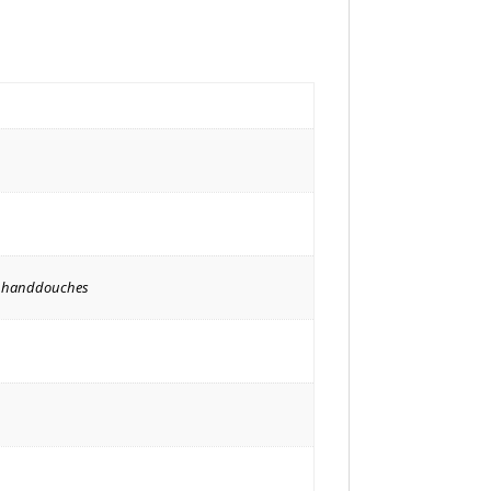
jp handdouches
g