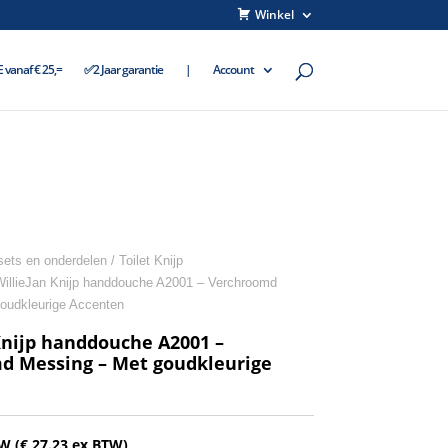
Winkel
vanaf € 25,=
✅2 Jaar garantie
|
Account
ets en onderdelen
/
Toilet Knijp
WillieJan Knijp handdouche A2001 – Verchroomd
oudkleurige Accenten
Knijp handdouche A2001 –
d Messing – Met goudkleurige
TW (
€
27.23
ex BTW)