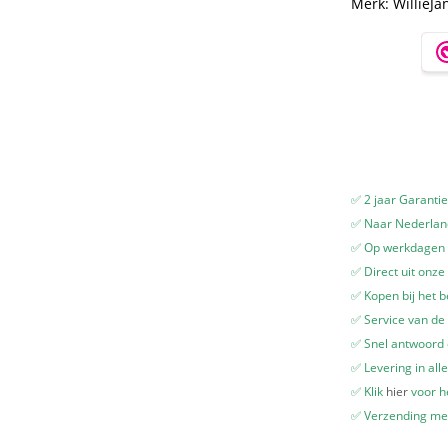
Merk:
WillieJa
goudkleurige
Accenten
aantal
✅ 2 jaar Garanti
✅ Naar Nederland
✅ Op werkdagen v
✅ Direct uit onze
✅ Kopen bij het b
✅ Service van de 
✅ Snel antwoord
✅ Levering in all
✅ Klik
hier
voor he
✅ Verzending me