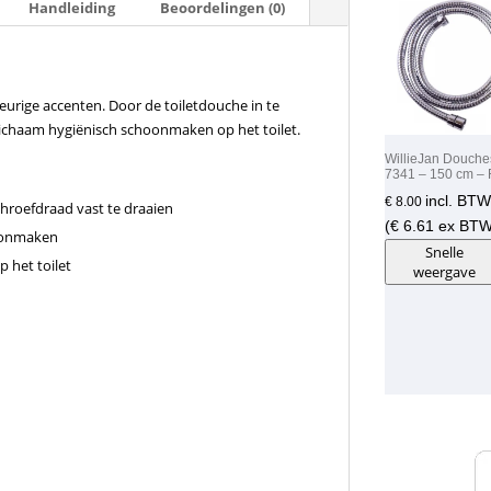
Handleiding
Beoordelingen (0)
rige accenten. Door de toiletdouche in te
lichaam hygiënisch schoonmaken op het toilet.
WillieJan Douche
7341 – 150 cm –
incl. BTW
€
8.00
hroefdraad vast te draaien
(
€
6.61
ex BTW
hoonmaken
Snelle
 het toilet
weergave