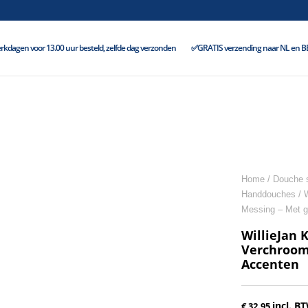
kdagen voor 13.00 uur besteld, zelfde dag verzonden
✅GRATIS verzending naar NL en BE 
Home
/
Douche s
Handdouches
/ 
Messing – Met g
WillieJan 
Verchroom
Accenten
incl. B
€
32.95