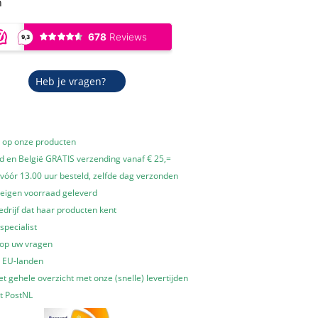
n
Heb je vragen?
e op onze producten
 en België GRATIS verzending vanaf € 25,=
óór 13.00 uur besteld, zelfde dag verzonden
 eigen voorraad geleverd
edrijf dat haar producten kent
specialist
 op uw vragen
e EU-landen
t gehele overzicht met onze (snelle) levertijden
t PostNL