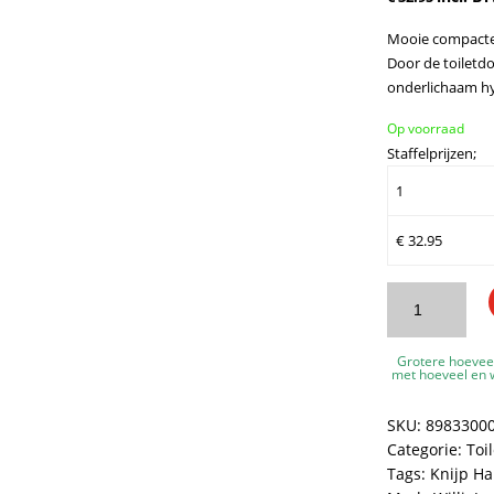
Mooie compacte
Door de toiletdo
onderlichaam hy
Op voorraad
Staffelprijzen;
1
€
32.95
WillieJan
Knijp
handdouche
Grotere hoevee
A2001
met hoeveel en w
-
Verchroomd
SKU:
8983300
Messing
Categorie:
Toi
-
Tags:
Knijp H
Met