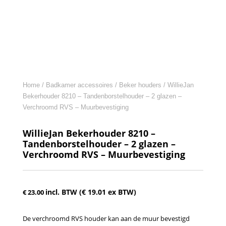
Home
/
Badkamer accessoires
/
Beker houders
/ WillieJan
Bekerhouder 8210 – Tandenborstelhouder – 2 glazen –
Verchroomd RVS – Muurbevestiging
WillieJan Bekerhouder 8210 –
Tandenborstelhouder – 2 glazen –
Verchroomd RVS – Muurbevestiging
incl. BTW (
€
19.01
ex BTW)
€
23.00
De verchroomd RVS houder kan aan de muur bevestigd