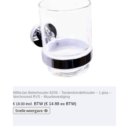
WillieJan Bekerhouder 8209 – Tandenborstelhouder – 1 glas –
Verchroomd RVS – Muurbevestiging
incl. BTW (
€
14.88
ex BTW)
€
18.00
Snelle weergave