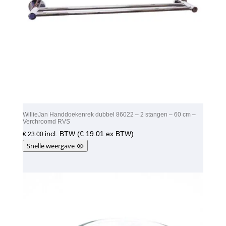
WillieJan Handdoekenrek dubbel 86022 – 2 stangen – 60 cm –
Verchroomd RVS
incl. BTW (
€
19.01
ex BTW)
€
23.00
Snelle weergave