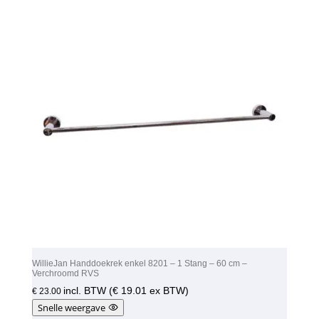
WillieJan Handdoekrek enkel 8201 – 1 Stang – 60 cm –
Verchroomd RVS
incl. BTW (
€
19.01
ex BTW)
€
23.00
Snelle weergave