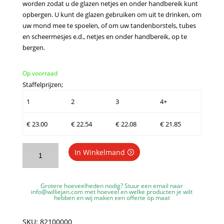
worden zodat u de glazen netjes en onder handbereik kunt
opbergen. U kunt de glazen gebruiken om uit te drinken, om
uw mond mee te spoelen, of om uw tandenborstels, tubes
en scheermesjes e.d., netjes en onder handbereik, op te
bergen.
Op voorraad
Staffelprijzen;
1
2
3
4+
€
23.00
€
22.54
€
22.08
€
21.85
WillieJan
In Winkelmand
Bekerhouder
8210
-
Grotere hoeveelheden nodig? Stuur een email naar
Tandenborstelhouder
info@williejan.com
met hoeveel en welke producten je wilt
hebben en wij maken een offerte op maat
-
2
SKU:
82100000