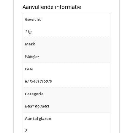
Aanvullende informatie
Gewicht
1 kg
Merk
WillieJan
EAN
8719481816070
Categorie
Beker houders
Aantal glazen
2