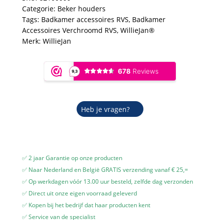
glazen
Categorie:
Beker houders
-
Tags:
Badkamer accessoires RVS
,
Badkamer
Verchroomd
Accessoires Verchroomd RVS
,
WillieJan®
RVS
Merk:
WillieJan
-
Muurbevestiging
aantal
Heb je vragen?
✅ 2 jaar Garantie op onze producten
✅ Naar Nederland en België GRATIS verzending vanaf € 25,=
✅ Op werkdagen vóór 13.00 uur besteld, zelfde dag verzonden
✅ Direct uit onze eigen voorraad geleverd
✅ Kopen bij het bedrijf dat haar producten kent
✅ Service van de specialist