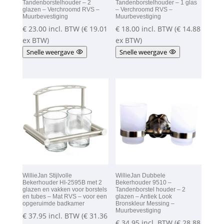
Tandenborstelhouder – 2
Tandenborstelhouder – 1 glas
glazen – Verchroomd RVS –
– Verchroomd RVS –
Muurbevestiging
Muurbevestiging
€
23.00
incl. BTW (
€
19.01
€
18.00
incl. BTW (
€
14.88
ex BTW)
ex BTW)
Snelle weergave
Snelle weergave
WillieJan Stijlvolle
WillieJan Dubbele
Bekerhouder HI-2595B met 2
Bekerhouder 9510 –
glazen en vakken voor borstels
Tandenborstel houder – 2
en tubes – Mat RVS – voor een
glazen – Antiek Look
opgeruimde badkamer
Bronskleur Messing –
Muurbevestiging
€
37.95
incl. BTW (
€
31.36
€
34.95
incl. BTW (
€
28.88