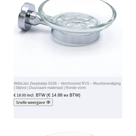
WillieJan Zeepbakje 8208 – Verchroomd RVS – Muurbevestiging
| Stijlvol | Duurzaam materiaal | Ronde vorm
incl. BTW (
€
14.88
ex BTW)
€
18.00
Snelle weergave