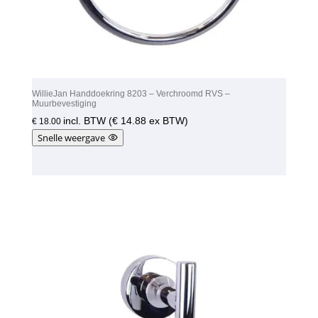
WillieJan Handdoekring 8203 – Verchroomd RVS –
Muurbevestiging
incl. BTW (
€
14.88
ex BTW)
€
18.00
Snelle weergave