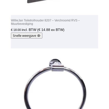
WillieJan Toiletrolhouder 8207 – Verchroomd RVS –
Muurbevestiging
incl. BTW (
€
14.88
ex BTW)
€
18.00
Snelle weergave