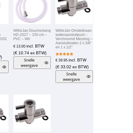
WillieJan Doucheslang
WillieJan Omstelkraan
p
HD-2027 – 150 cm –
wateraansluitpunt –
2032
PVC – Wit
Verchroomd Messing –
Aansluitmaten 2 x 3/8”
incl. BTW
€
13.00
en 1 x 1/2″
(
€
10.74
ex BTW)
)
Gewaardeer
Snelle
incl. BTW
€
39.95
d
weergave
5.00
(
€
33.02
ex BTW)
uit 5
Snelle
weergave