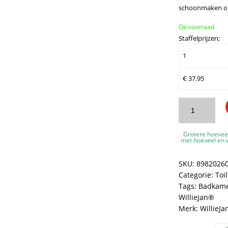
schoonmaken op 
Op voorraad
Staffelprijzen;
1
€
37.95
WillieJan
Knijp
handdouche
Grotere hoevee
2026
met hoeveel en w
–
RVS
SKU:
8982026
-
Categorie:
Toi
Wit
Tags:
Badkame
aantal
WillieJan®
Merk:
WillieJa