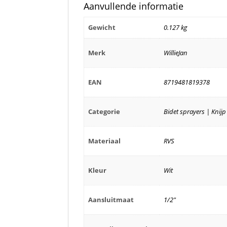
Aanvullende informatie
Gewicht
0.127 kg
Merk
WillieJan
EAN
8719481819378
Categorie
Bidet sprayers | Kni
Materiaal
RVS
Kleur
Wit
Aansluitmaat
1/2"