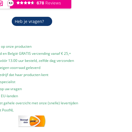
Heb je vragen?
e op onze producten
 en België GRATIS verzending vanaf € 25,=
óór 13.00 uur besteld, zelfde dag verzonden
 eigen voorraad geleverd
edrijf dat haar producten kent
specialist
 op uw vragen
e EU-landen
t gehele overzicht met onze (snelle) levertijden
t PostNL