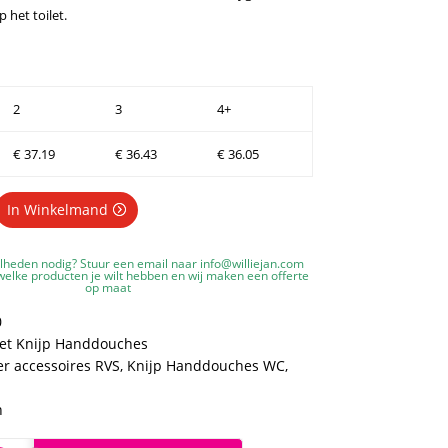
het toilet.
2
3
4+
€
37.19
€
36.43
€
36.05
In Winkelmand
lheden nodig? Stuur een email naar
info@williejan.com
elke producten je wilt hebben en wij maken een offerte
op maat
0
let Knijp Handdouches
r accessoires RVS
,
Knijp Handdouches WC
,
n