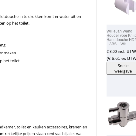
etdouche in te drukken komt er water uit en
n op het toilet.
WillieJan Wand
Houder voor Knij
Handdouche HD
– ABS – Wit
lang
incl. BTW
€
8.00
hoonmaken
(
€
6.61
ex BTW
 het toilet
Snelle
weergave
adkamer, toilet en keuken accessoires, kranen en
rekkelijke prijzen staan centraal bij alles wat