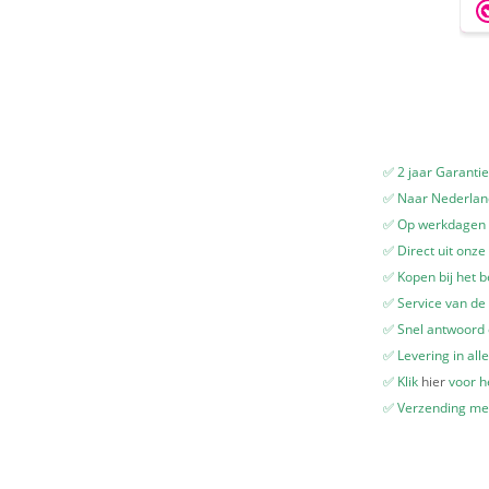
✅ 2 jaar Garanti
✅ Naar Nederland
✅ Op werkdagen v
✅ Direct uit onze
✅ Kopen bij het b
✅ Service van de 
✅ Snel antwoord
✅ Levering in all
✅ Klik
hier
voor he
✅ Verzending me