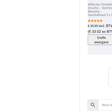
WillieJan Omstel
Douche – Verchr
Messing –
Aansluitmaat 3 x 
Gewaardeer
incl. B
€
39.95
d
5.00
(
€
33.02
ex BT
uit 5
Snelle
weergave