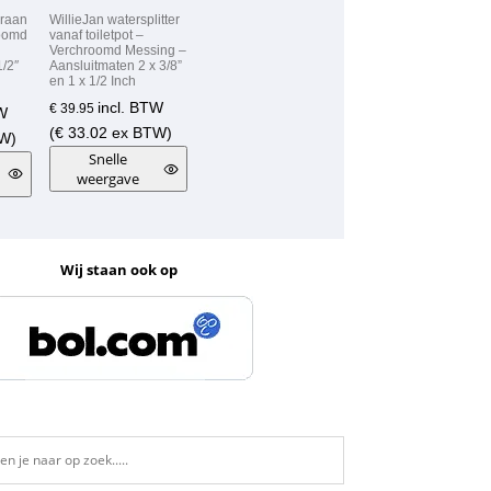
kraan
WillieJan watersplitter
oomd
vanaf toiletpot –
Verchroomd Messing –
1/2″
Aansluitmaten 2 x 3/8”
en 1 x 1/2 Inch
incl. BTW
€
39.95
TW
(
€
33.02
ex BTW)
W)
Snelle
weergave
Wij staan ook op