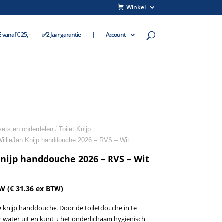
Winkel
vanaf € 25,=
✅2 Jaar garantie
|
Account
ets en onderdelen
/
Toilet Knijp
WillieJan Knijp handdouche 2026 – RVS – Wit
Knijp handdouche 2026 – RVS – Wit
TW (
€
31.36
ex BTW)
knijp handdouche. Door de toiletdouche in te
 water uit en kunt u het onderlichaam hygiënisch