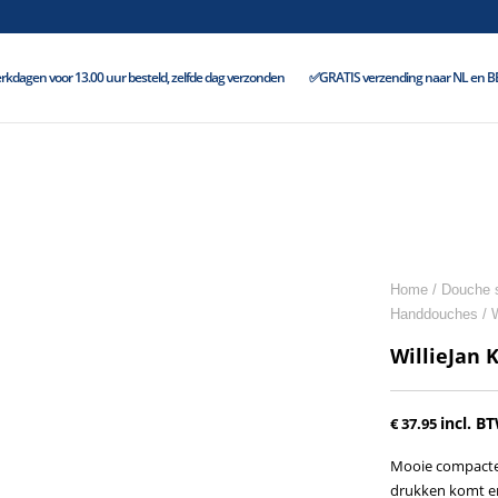
kdagen voor 13.00 uur besteld, zelfde dag verzonden
✅GRATIS verzending naar NL en BE 
Home
/
Douche s
Handdouches
/ 
WillieJan 
incl. B
€
37.95
Mooie compacte 
drukken komt er