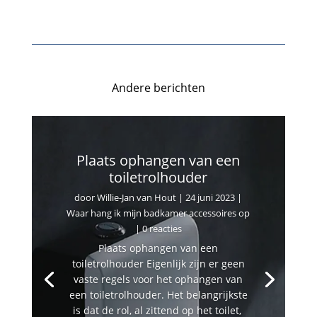
Andere berichten
Plaats ophangen van een
toiletrolhouder
door
Willie-Jan van Hout
|
24 juni 2023
|
Waar hang ik mijn badkamer accessoires op
| 0 reacties
Plaats ophangen van een
toiletrolhouder Eigenlijk zijn er geen
vaste regels voor het ophangen van
een toiletrolhouder. Het belangrijkste
is dat de rol, al zittend op het toilet,