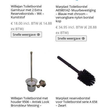
WillieJan Toiletborstel
Marplast Toiletborstel
Garnituur met 2 Extra
A65801AZ- Muurbevestiging
Reserveborstels – Wit –
– Blauw met chroom –
Kunststof
vervangbare nylon borstel
kop
€
18.00
incl. BTW (
€
14.88
€
34.95
incl. BTW (
€
28.88
ex BTW)
ex BTW)
Snelle weergave
Snelle weergave
WillieJan Toiletborstel met
Marplast reserveborstel
houder 9506 – Antiek Look
voor Toiletborstel serie A 658
Bronskleur Messing –
– Zwart