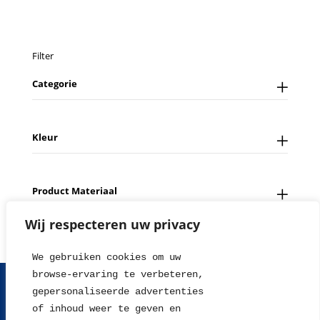
laden...
Filter
Categorie
Kleur
Product Materiaal
Wij respecteren uw privacy
We gebruiken cookies om uw 
browse-ervaring te verbeteren, 
FAQ
Contact
Over ons
Tips en Nieuws
gepersonaliseerde advertenties
Fotowedstrijd
Leverings en betaalinformatie
of inhoud weer te geven en
Herroepingsrecht
Retour sturen
Garantie & Klachten