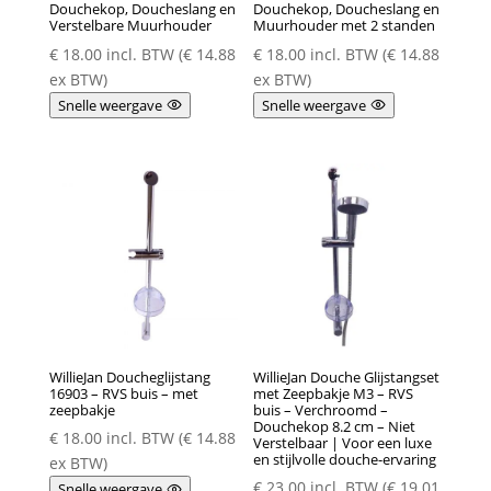
Douchekop, Doucheslang en
Douchekop, Doucheslang en
Verstelbare Muurhouder
Muurhouder met 2 standen
€
18.00
incl. BTW (
€
14.88
€
18.00
incl. BTW (
€
14.88
ex BTW)
ex BTW)
Snelle weergave
Snelle weergave
WillieJan Doucheglijstang
WillieJan Douche Glijstangset
16903 – RVS buis – met
met Zeepbakje M3 – RVS
zeepbakje
buis – Verchroomd –
Douchekop 8.2 cm – Niet
€
18.00
incl. BTW (
€
14.88
Verstelbaar | Voor een luxe
en stijlvolle douche-ervaring
ex BTW)
€
23.00
incl. BTW (
€
19.01
Snelle weergave