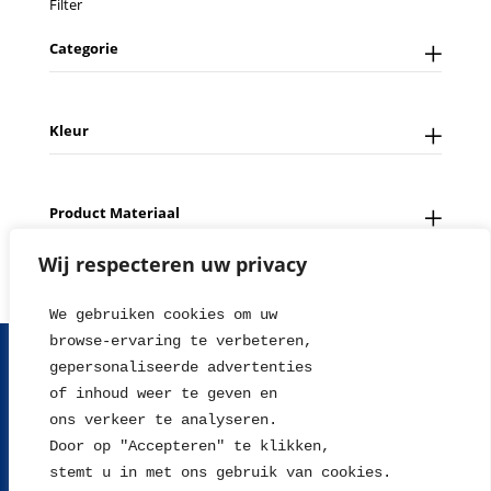
Filter
Categorie
Kleur
Product Materiaal
Wij respecteren uw privacy
We gebruiken cookies om uw 
browse-ervaring te verbeteren, 
FAQ
Contact
Over ons
Tips en Nieuws
gepersonaliseerde advertenties
Fotowedstrijd
Leverings en betaalinformatie
of inhoud weer te geven en
Herroepingsrecht
Retour sturen
Garantie & Klachten
ons verkeer te analyseren. 
Algemene voorwaarden
Disclaimer
Privacy statement
Door op "Accepteren" te klikken, 
stemt u in met ons gebruik van cookies.
2004 - 2026 © WillieJan®