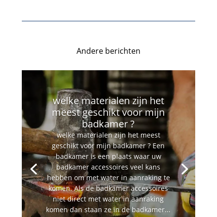
Andere berichten
welke materialen zijn het
meest geschikt voor mijn
badkamer ?
welke materialen zijn het meest
geschikt voor mijn badkamer ? Een
badkamer is een plaats waar uw
badkamer accessoires veel kans
hebben om met water in aanraking te
komen. Als de badkamer accessoires
niet direct met water in aanraking
komen dan staan ze in de badkamer...