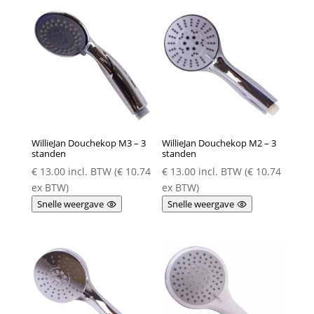
laag
naar
hoog
WillieJan Douchekop M3 – 3
WillieJan Douchekop M2 – 3
standen
standen
€
13.00
incl. BTW (
€
10.74
€
13.00
incl. BTW (
€
10.74
ex BTW)
ex BTW)
Snelle weergave
Snelle weergave