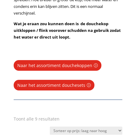
condens erin kan blijven zitten. Dit is een normaal
verschijnsel.
Wat je eraan zou kunnen doen is de douchekop
uitkloppen / flink voorover schudden na gebruik zodat
het water er direct uit loopt.
Naar het assortiment douchekoppen
Naar het assortiment douchesets
Gesorteerd
Toont alle 9 resultaten
op
prijs: