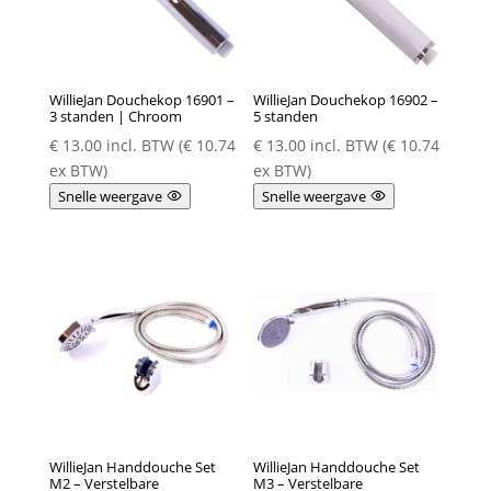
WillieJan Douchekop 16901 –
WillieJan Douchekop 16902 –
3 standen | Chroom
5 standen
€
13.00
incl. BTW (
€
10.74
€
13.00
incl. BTW (
€
10.74
ex BTW)
ex BTW)
Snelle weergave
Snelle weergave
WillieJan Handdouche Set
WillieJan Handdouche Set
M2 – Verstelbare
M3 – Verstelbare