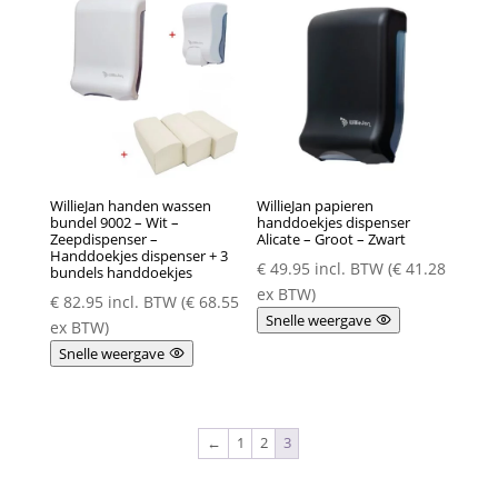
WillieJan handen wassen
WillieJan papieren
bundel 9002 – Wit –
handdoekjes dispenser
Zeepdispenser –
Alicate – Groot – Zwart
Handdoekjes dispenser + 3
€
49.95
incl. BTW (
€
41.28
bundels handdoekjes
ex BTW)
€
82.95
incl. BTW (
€
68.55
Snelle weergave
ex BTW)
Snelle weergave
←
1
2
3