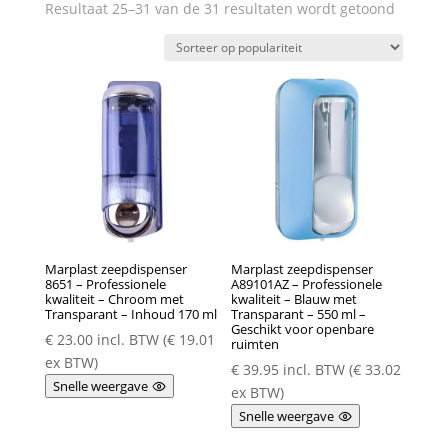
Gesorte
Resultaat 25–31 van de 31 resultaten wordt getoond
op
populari
Marplast zeepdispenser
Marplast zeepdispenser
8651 – Professionele
A89101AZ – Professionele
kwaliteit – Chroom met
kwaliteit – Blauw met
Transparant – Inhoud 170 ml
Transparant – 550 ml –
Geschikt voor openbare
€
23.00
incl. BTW (
€
19.01
ruimten
ex BTW)
€
39.95
incl. BTW (
€
33.02
Snelle weergave
ex BTW)
Snelle weergave