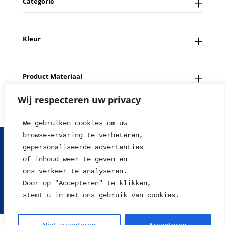
Categorie
Kleur
Product Materiaal
Wij respecteren uw privacy
We gebruiken cookies om uw 
browse-ervaring te verbeteren, 
FAQ
Contact
Over ons
Tips en Nieuws
gepersonaliseerde advertenties
Fotowedstrijd
Leverings en betaalinformatie
of inhoud weer te geven en
Herroepingsrecht
Retour sturen
Garantie & Klachten
ons verkeer te analyseren. 
Algemene voorwaarden
Disclaimer
Privacy statement
Door op "Accepteren" te klikken, 
stemt u in met ons gebruik van cookies.
2004 - 2026 © WillieJan®