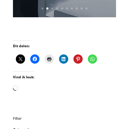
Dit delen:
Vind ik leuk:
Aan
het
laden...
Filter