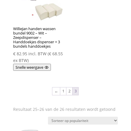
WillieJan handen wassen
bundel 9002 – Wit –
Zeepdispenser –
Handdoekjes dispenser + 3
bundels handdoekjes
€
82.95
incl. BTW (
€
68.55
ex BTW)
Snelle weergave
←
1
2
3
Gesorte
Resultaat 25–26 van de 26 resultaten wordt getoond
op
populari